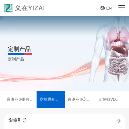

EN
定制产品
定制产品
康洛亚®咽喉部
赛捷思®仿
康洛亚®宠物
义在®IVD体
负压吸引器
生器官教具
快检试剂盒
外诊断试剂
影像引导