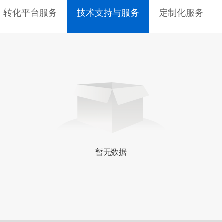
转化平台服务
技术支持与服务
定制化服务
暂无数据