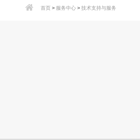
首页
>
服务中心
>
技术支持与服务