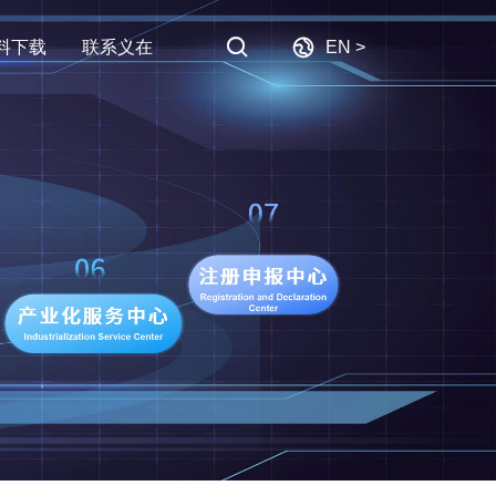


料下载
联系义在
EN >