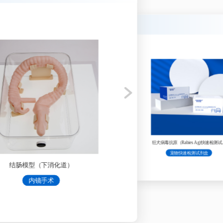
试剂盒
义在®IVD体外诊断试剂
内镜手术
影像引导
影像引导
影像引导
急救技能培
结肠模型（下消化道）
热消融温场显示模块
可视化穿刺消融仿体
脖颈（甲状腺）超声穿刺模型
简易型心肺复苏
H-E 染色液
瑞氏染色液
吉姆萨染色液
迪夫快速染色液
常规染色液
常规染色液
常规染色液
常规染色液
快速检测试剂盒
贾第鞭毛虫抗原（GIA Ag)快速检测试剂
狂犬病毒抗原（Rabies Ag)快速检测
剂盒
宠物快速检测试剂盒
宠物快速检测试剂盒
盒
盒
可视化穿刺消融仿体
结肠模型（下消化道）
影像引导
内镜手术