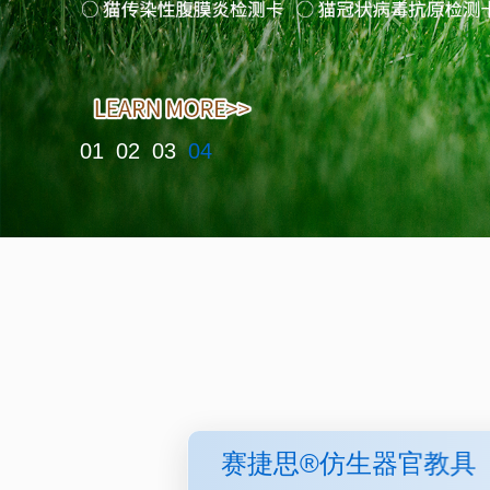
01
02
03
04
赛捷思®仿生器官教具