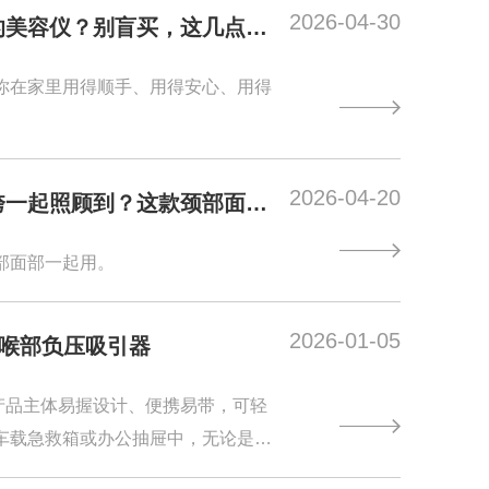
2026-04-30
的美容仪？别盲买，这几点先
你在家里用得顺手、用得安心、用得
2026-04-20
垮一起照顾到？这款颈部面部
部面部一起用。
2026-01-05
®咽喉部负压吸引器
产品主体易握设计、便携易带，可轻
车载急救箱或办公抽屉中，无论是家
厅还是其他可能发生意外的场合，都