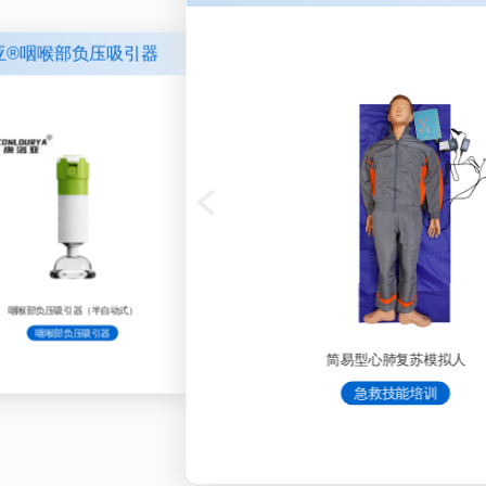
亚®咽喉部负压吸引器
义在®IVD体外诊断试剂
内镜手术
定制产品
定制产品
传统外科
影像引导
急救技能培训
传统外科
传统外科
模型（下消化道）
经直肠前列腺超声模型
中医针灸头模
小肠管模型
脖颈（甲状腺）超声穿刺模型
简易型心肺复苏模拟人
胆管模型
血管缝合模型
H-E 染色液
瑞氏染色液
吉姆萨染色液
迪夫快速染色
常规染色液
常规染色液
常规染色液
常规染色液
咽喉部负压吸引器（半自动式）
咽喉部负压吸引器（气囊型）
咽喉
咽喉部负压吸引器
咽喉部负压吸引器
简易型心肺复苏模拟人
急救技能培训