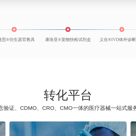
康洛亚®宠物快检试剂盒
义在®IVD体外诊断试剂
康洛亚®咽喉部负
转化平台
念验证、CDMO、CRO、CMO一体的医疗器械一站式服