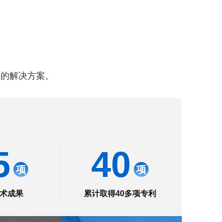
命守护
质的解决方案。
5
40
项
项
术成果
累计取得40多项专利