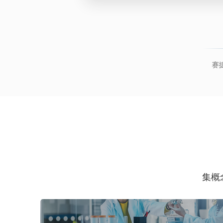
外诊断试剂
康洛亚®咽喉部负压吸引器
赛捷思®仿生器官教具
集概