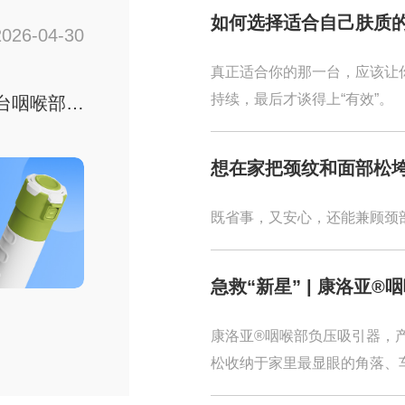
如何选择适合自己肤质
2026-04-30
看清
真正适合你的那一台，应该让
持续，最后才谈得上“有效”。
台咽喉部负
想在家把颈纹和面部松
按摩仪更稳
压吸引器？
既省事，又安心，还能兼顾颈
急救“新星” | 康洛亚
康洛亚®咽喉部负压吸引器，
松收纳于家里最显眼的角落、
庭聚餐、户外旅行、学校、餐