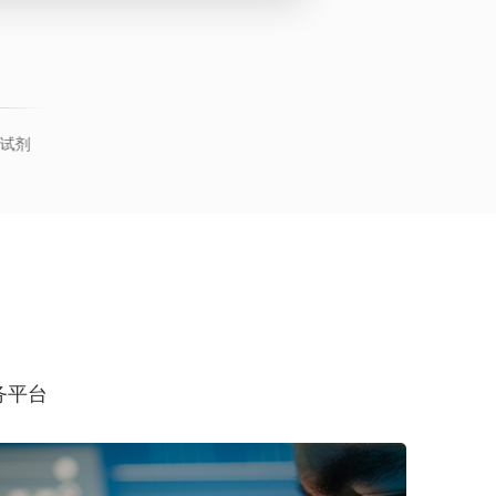
压吸引器
赛捷思®仿生器官教具
康洛亚®宠物快检试剂盒
务平台